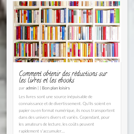
Comment obtenir des réductions sur
les livres et les ebooks
par
admin
|
|
Bon plan loisirs
Les livres sont une source inépuisable de
connaissance et de divertissement. Qu'ils soient en
papier ou en format numérique, ils nous transportent
dans des univers divers et variés. Cependant, pour
les amateurs de lecture, les coûts peuvent
rapidement s'accumuler....