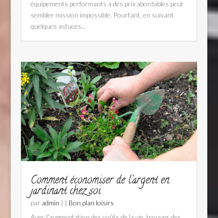
équipements performants à des prix abordables peut
sembler mission impossible. Pourtant, en suivant
quelques astuces...
Comment économiser de l’argent en
jardinant chez soi
par
admin
|
|
Bon plan loisirs
Avec l'augmentation des coûts de la vie, trouver des