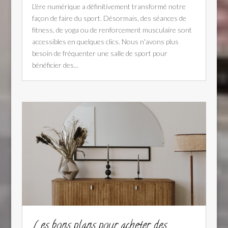
L'ère numérique a définitivement transformé notre
façon de faire du sport. Désormais, des séances de
fitness, de yoga ou de renforcement musculaire sont
accessibles en quelques clics. Nous n'avons plus
besoin de fréquenter une salle de sport pour
bénéficier des...
Les bons plans pour acheter des