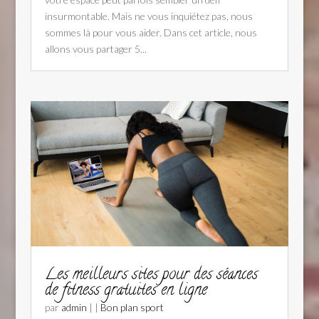
insurmontable. Mais ne vous inquiétez pas, nous
sommes là pour vous aider. Dans cet article, nous
allons vous partager 5...
Les meilleurs sites pour des séances
de fitness gratuites en ligne
par
admin
|
|
Bon plan sport