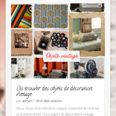
Où trouver des objets de décoration
vintage
par
admin
|
|
Bon plan maison
Vous rêvez d’un intérieur unique, empreint de charme
et d’authenticité ? Les objets de décoration vintage