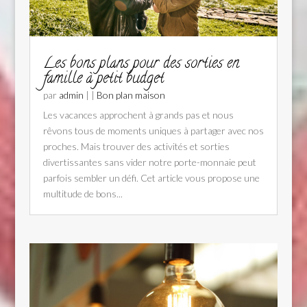
Les bons plans pour des sorties en
famille à petit budget
par
admin
|
|
Bon plan maison
Les vacances approchent à grands pas et nous
rêvons tous de moments uniques à partager avec nos
proches. Mais trouver des activités et sorties
divertissantes sans vider notre porte-monnaie peut
parfois sembler un défi. Cet article vous propose une
multitude de bons...