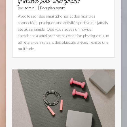
gratuites pour smartphone
par
admin
|
|
Bon plan sport
Avec l'essor des smartphones et des montres
connectées, pratiquer une activité sportive n'a jamais
été aussi simple. Que vous soyez un novice
cherchant à améliorer votre condition physique ou un
athlète aguerri visant des objectifs précis, il existe une
multitude...