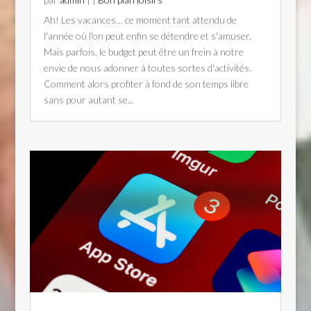
Ah! Les vacances… ce moment tant attendu de
l'année où l'on peut enfin se détendre et s'amuser.
Mais parfois, le budget peut être un frein à notre
envie de nous adonner à toutes sortes d'activités.
Comment alors profiter à fond de son temps libre
sans pour autant se...