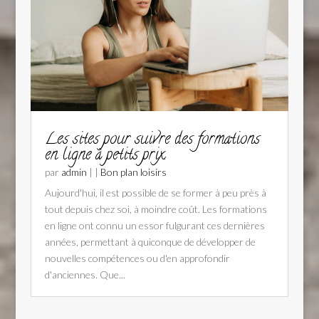
Les sites pour suivre des formations
en ligne à petits prix.
par
admin
|
|
Bon plan loisirs
Aujourd'hui, il est possible de se former à peu près à
tout depuis chez soi, à moindre coût. Les formations
en ligne ont connu un essor fulgurant ces dernières
années, permettant à quiconque de développer de
nouvelles compétences ou d'en approfondir
d'anciennes. Que...