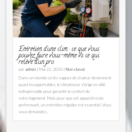
Entretien d’une clim : ce que vous
pouvez faire vous-même vs ce qui
relève d’un pro
par
admin
|
Mai 22, 2026
|
Non classé
Dans un monde où les vagues de chaleur deviennent
quasi insupportables, le climatiseur s'érige en allié
indispensable pour garantir le confort de
votre logement. Mais pour que cet appareil reste
performant, un entretien régulier est essentiel. Vous
vous demandez...