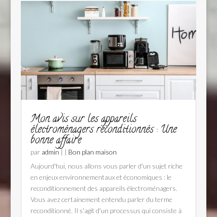
Mon avis sur les appareils
électroménagers reconditionnés : Une
bonne affaire
par
admin
|
|
Bon plan maison
Aujourd'hui, nous allons vous parler d'un sujet riche
en enjeux environnementaux et économiques : le
reconditionnement des appareils électroménagers.
Vous avez certainement entendu parler du terme
reconditionné. Il s'agit d'un processus qui consiste à