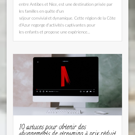
entre Antibes et Nice, est une destination prisée par
les familles en quête d'un
séjour convivial et dynamique. Cette région de la Côte
d'Azur regorge d'activités captivantes pour
les enfants et propose une expérience...
10 astuces pour obtenir des
abonnements de streaming à prix réduit