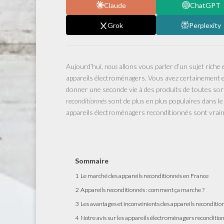
Claude
ChatGPT
Grok
Perplexity
Aujourd’hui,
nous
allons vous parler d’un sujet rich
appareils électroménagers. Vous avez certainement 
donner une seconde vie à des produits de toutes so
reconditionnés
sont de plus en plus populaires dans le
appareils électroménagers reconditionnés sont vraim
Sommaire
1
Le marché des appareils reconditionnés en France
2
Appareils reconditionnés : comment ça marche ?
3
Les avantages et inconvénients des appareils reconditio
4
Notre avis sur les appareils électroménagers reconditio