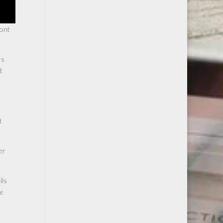
sont
rs
t
t
er
ils
ue