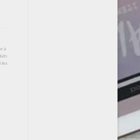
te à
uits
i les