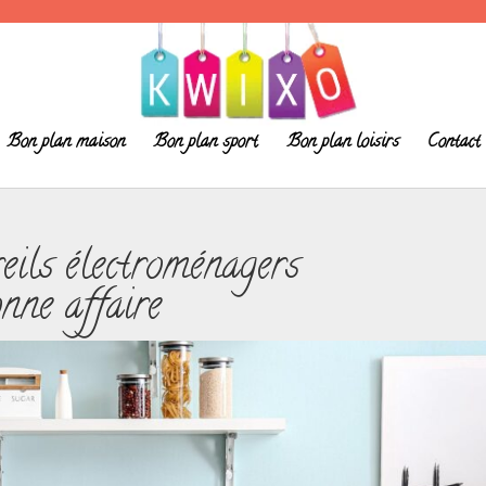
Bon plan maison
Bon plan sport
Bon plan loisirs
Contact
eils électroménagers
nne affaire