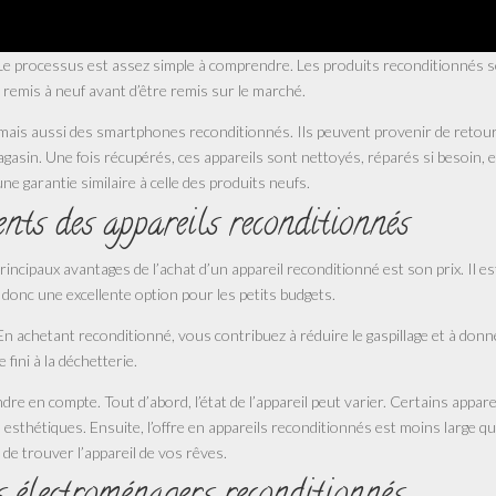
Le processus est assez simple à comprendre. Les produits reconditionnés 
té remis à neuf avant d’être remis sur le marché.
mais aussi des smartphones reconditionnés. Ils peuvent provenir de retou
gasin. Une fois récupérés, ces appareils sont nettoyés, réparés si besoin, e
ne garantie similaire à celle des produits neufs.
nts des appareils reconditionnés
cipaux avantages de l’achat d’un appareil reconditionné est son prix. Il es
t donc une excellente option pour les petits budgets.
 En achetant reconditionné, vous contribuez à réduire le gaspillage et à donn
fini à la déchetterie.
re en compte. Tout d’abord, l’état de l’appareil peut varier. Certains appare
esthétiques. Ensuite, l’offre en appareils reconditionnés est moins large q
e de trouver l’appareil de vos rêves.