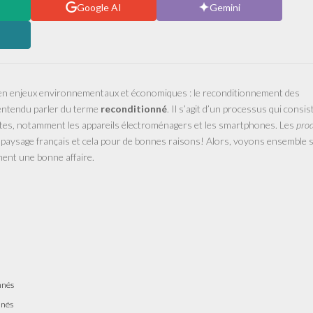
Google AI
Gemini
e en enjeux environnementaux et économiques : le reconditionnement des
entendu parler du terme
reconditionné
. Il s’agit d’un processus qui consis
rtes, notamment les appareils électroménagers et les smartphones. Les
prod
 paysage français et cela pour de bonnes raisons! Alors, voyons ensemble s
ent une bonne affaire.
nnés
nnés