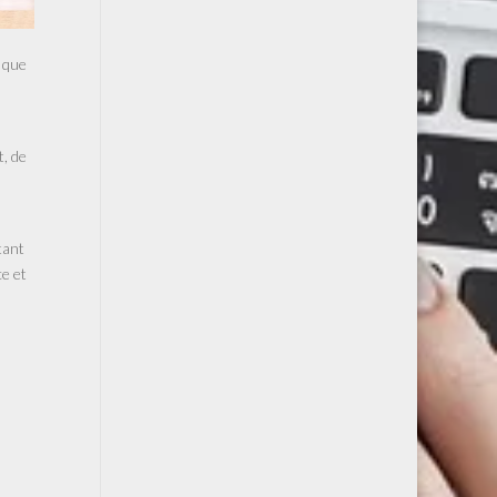
 que
, de
tant
ce et