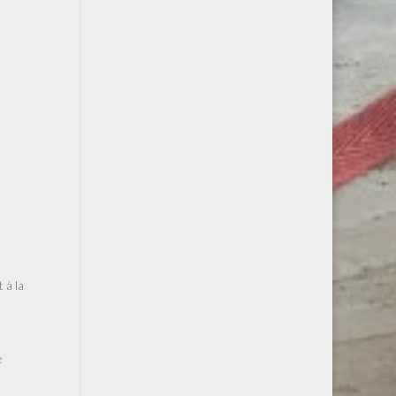
 à la
e