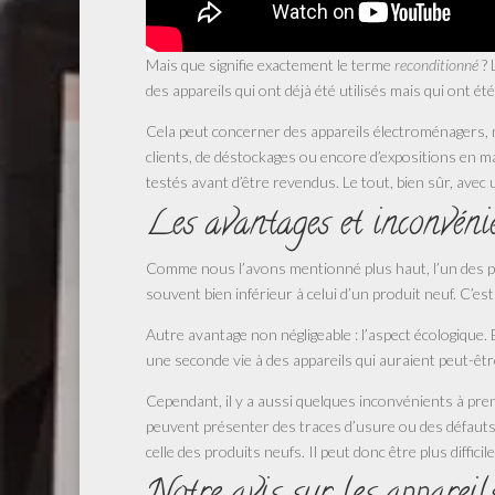
Mais que signifie exactement le terme
reconditionné
? 
des appareils qui ont déjà été utilisés mais qui ont é
Cela peut concerner des appareils électroménagers, 
clients, de déstockages ou encore d’expositions en ma
testés avant d’être revendus. Le tout, bien sûr, avec u
Les avantages et inconvénie
Comme nous l’avons mentionné plus haut, l’un des prin
souvent bien inférieur à celui d’un produit neuf. C’es
Autre avantage non négligeable : l’aspect écologique.
une seconde vie à des appareils qui auraient peut-être 
Cependant, il y a aussi quelques inconvénients à prend
peuvent présenter des traces d’usure ou des défauts 
celle des produits neufs. Il peut donc être plus difficil