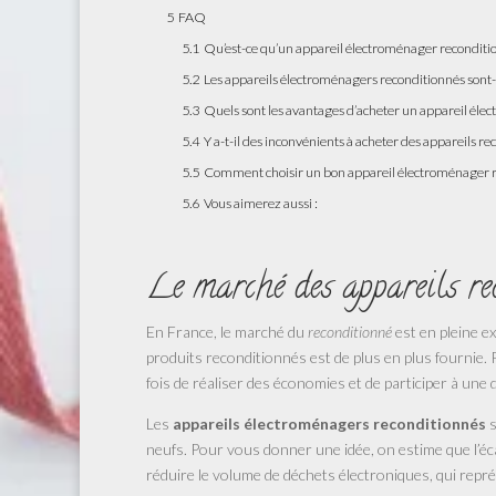
5
FAQ
5.1
Qu’est-ce qu’un appareil électroménager reconditi
5.2
Les appareils électroménagers reconditionnés sont-il
5.3
Quels sont les avantages d’acheter un appareil éle
5.4
Y a-t-il des inconvénients à acheter des appareils re
5.5
Comment choisir un bon appareil électroménager r
5.6
Vous aimerez aussi :
Le marché des appareils re
En France, le marché du
reconditionné
est en pleine e
produits reconditionnés est de plus en plus fournie.
fois de réaliser des économies et de participer à une
Les
appareils électroménagers reconditionnés
s
neufs. Pour vous donner une idée, on estime que l’éca
réduire le volume de déchets électroniques, qui rep