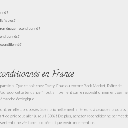
onné ?
s fiables ?
ctroménager reconditionné ?
conditionnés ?
econditionné ?
conditionnés en France
xpansion. Que ce soit chez Darty, Fnac ou encore Back Market, l’offre de
 Pourquoi cette tendance ? Tout simplement car le reconditionnement permet
 démarche écologique.
ont, en effet, proposés à des prix nettement inférieurs à ceux des produits
rt de prix peut aller jusqu’à 50% ! De plus, acheter reconditionné permet d
résentent une véritable problématique environnementale.