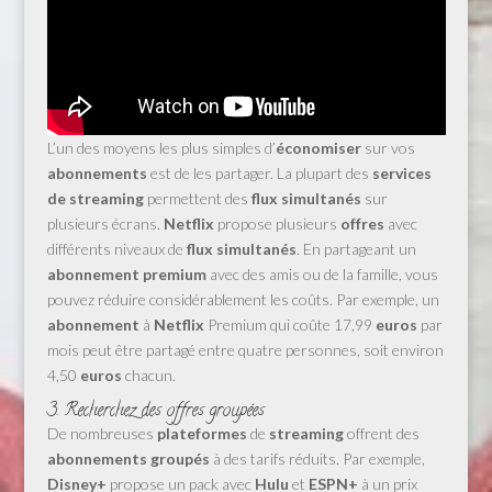
L’un des moyens les plus simples d’
économiser
sur vos
abonnements
est de les partager. La plupart des
services
de streaming
permettent des
flux simultanés
sur
plusieurs écrans.
Netflix
propose plusieurs
offres
avec
différents niveaux de
flux simultanés
. En partageant un
abonnement premium
avec des amis ou de la famille, vous
pouvez réduire considérablement les coûts. Par exemple, un
abonnement
à
Netflix
Premium qui coûte 17,99
euros
par
mois peut être partagé entre quatre personnes, soit environ
4,50
euros
chacun.
3. Recherchez des offres groupées
De nombreuses
plateformes
de
streaming
offrent des
abonnements groupés
à des tarifs réduits. Par exemple,
Disney+
propose un pack avec
Hulu
et
ESPN+
à un prix