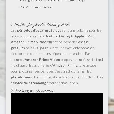
11.6
Vous aimerez aussi :
1. Profitez des périodes d’essai gratuites
Les
périodes d’essai gratuites
sont une aubaine pour les
nouveaux utilisateurs.
Netflix
,
Disney+
,
Apple TV+
et
Amazon Prime Video
offrent souvent des
essais
gratuits
de 7 à 30 jours. C’est une excellente occasion
d’explorer le contenu sans dépenser un centime. Par
exemple,
Amazon Prime Video
propose un mois gratuit qui
inclut aussi les avantages d’
Amazon Prime
. Une astuce
pour prolonger ces périodes d’essai est d’alterner les
plateformes
chaque mois. Ainsi, vous pourrez profiter d’un
service de streaming
différent chaque fois.
2. Partagez vos abonnements