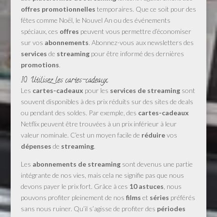
offres promotionnelles
temporaires. Que ce soit pour des
fêtes comme Noël, le Nouvel An ou des événements
spéciaux, ces
offres
peuvent vous permettre d’économiser
sur vos
abonnements
. Abonnez-vous aux newsletters des
services
de
streaming
pour être informé des dernières
promotions
.
10. Utilisez les cartes-cadeaux
Les
cartes-cadeaux
pour les
services de streaming
sont
souvent disponibles à des prix réduits sur des sites de deals
ou pendant des soldes. Par exemple, des
cartes-cadeaux
Netflix peuvent être trouvées à un prix inférieur à leur
valeur nominale. C’est un moyen facile de
réduire
vos
dépenses
de
streaming
.
Les
abonnements de streaming
sont devenus une partie
intégrante de nos vies, mais cela ne signifie pas que nous
devons payer le prix fort. Grâce à ces
10 astuces
, nous
pouvons profiter pleinement de nos
films
et
séries
préférés
sans nous ruiner. Qu’il s’agisse de profiter des
périodes