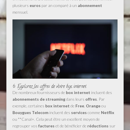
plusieurs
euros
par an comparé à un
abonnement
mensuel.
6. Explorez les offres de votre box internet
De nombreux fournisseurs de
box internet
incluent des
abonnements de streaming
dans leurs
offres
. Par
exemple, certaines
box internet
de
Free
,
Orange
ou
Bouygues Telecom
incluent des
services
comme
Netflix
ou **Canal+. Cela peut être un excellent moyen de
regrouper vos
factures
et de bénéficier de
réductions
sur