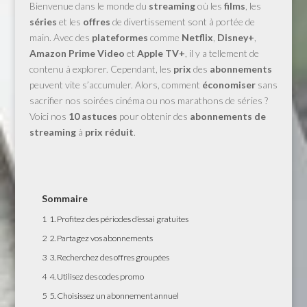
Bienvenue dans le monde du
streaming
où les
films
, les
séries
et les
offres
de divertissement sont à portée de
main. Avec des
plateformes
comme
Netflix
,
Disney+
,
Amazon Prime Video
et
Apple TV+
, il y a tellement de
contenu à explorer. Cependant, les
prix
des
abonnements
peuvent vite s’accumuler. Alors, comment
économiser
sans
sacrifier nos soirées cinéma ou nos marathons de séries ?
Voici nos
10 astuces
pour obtenir des
abonnements de
streaming
à
prix réduit
.
Sommaire
1
1. Profitez des périodes d’essai gratuites
2
2. Partagez vos abonnements
3
3. Recherchez des offres groupées
4
4. Utilisez des codes promo
5
5. Choisissez un abonnement annuel