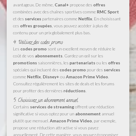
avantageux. De même,
Canal+
propose des
offres
combinées avec des chaînes sportives comme
RMC Sport
et des
services
partenaires comme
Netflix
. En choisissant
ces
offres groupées
, vous pouvez accéder à plus de
contenu pour un prix globalement plus bas.
4. Utilisez des codes promo
Les
codes promo
sont un excellent moyen de réduire le
coût de vos
abonnements
. Gardez un œil sur les
promotions
saisonnières, les
partenariats
ou les
offres
spéciales qui incluent des
codes promo
pour des
services
comme
Netflix
,
Disney+
ou
Amazon Prime Video
.
Consultez régulièrement les sites de deals et les forums
pour profiter des dernières
réductions
.
5. Choisissez un abonnement annuel
Certains
services de streaming
offrent une réduction
significative si vous optez pour un
abonnement
annuel
plutôt que mensuel.
Amazon Prime Video
, par exemple,
propose une réduction attractive si vous payez
annuellement. De cette manière, vous pouvez économiser