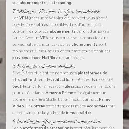
vos
abonnements
de
streaming
.
7. Utilisez un VPN pour les offres internationales
Les
VPN
(réseaux privés virtuels) peuvent vous aider à
accéder à des
offres
disponibles dans d’autres pays.
Souvent, les
prix
des
abonnements
varient d’un pays à
l’autre. Avec un
VPN
, vous pouvez vous connecter à un
serveur situé dans un pays où les
abonnements
sont
moins chers. C’est une astuce courante pour obtenir des
services
comme
Netflix
à un tarif réduit.
8. Profitez des réductions étudiantes
Si vous êtes étudiant, de nombreuses
plateformes de
streaming
offrent des
réductions
spéciales. Par exemple,
Spotify
en partenariat avec
Hulu
propose des tarifs réduits
pour les étudiants.
Amazon Prime
offre également un
abonnement Prime Student à tarif réduit qui inclut
Prime
Video
. Ces
offres
permettent de faire des
économies
tout
en profitant d’un large choix de
films
et
séries
.
9. Surveillez les offres promotionnelles temporaires
Les
plateformes de streaming
lancent régulièrement des