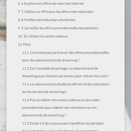
6
6. Explorez les offres de votre box internet
7
7. Utilisez un VPN pour les offres internationales
8
8. Profitez des réductions étudiantes
9
9. Surveillez les offres promotionnelles temporaires
10
10. Utilisez les cartes-cadeaux
11
FAQ
11.1
Comment puis-je trouver des offres promotionnelles
pour des abonnements de streaming ?
11.2
Est-il possible de partager un abonnement de
streaming avec d’autres personnes pour réduire les coûts ?
11.3
Les abonnements étudiants offrent-ils des réductions
sur les services de streaming ?
11.4
Puis-je utiliser des cartes-cadeaux ou des codes
promotionnels pour obtenir des réductions sur les
abonnements de streaming ?
11.5
Existe-t-il des astuces pour bénéficier de périodes
d’essai gratuites sur les plateformes de streaming ?