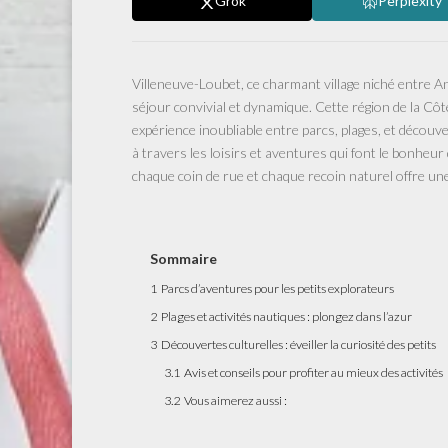
Grok
Perplexity
Villeneuve-Loubet, ce charmant village niché entre Ant
séjour convivial et dynamique. Cette région de la Côt
expérience inoubliable entre parcs, plages, et décou
à travers les loisirs et aventures qui font le bonhe
chaque coin de rue et chaque recoin naturel offre un
Sommaire
1
Parcs d’aventures pour les petits explorateurs
2
Plages et activités nautiques : plongez dans l’azur
3
Découvertes culturelles : éveiller la curiosité des petits
3.1
Avis et conseils pour profiter au mieux des activités
3.2
Vous aimerez aussi :