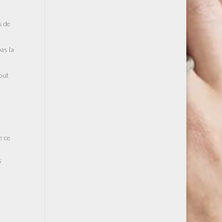
s de
as la
tout
e ce
s