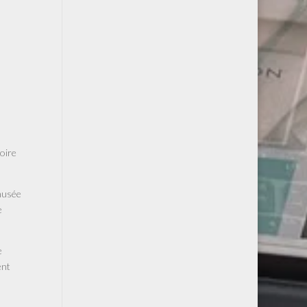
toire
 musée
e
e
ent