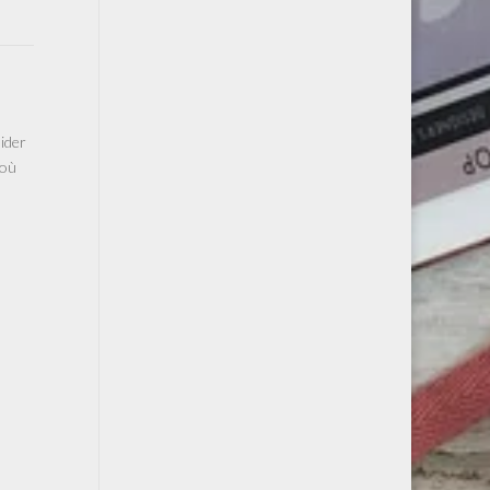
uider
 où