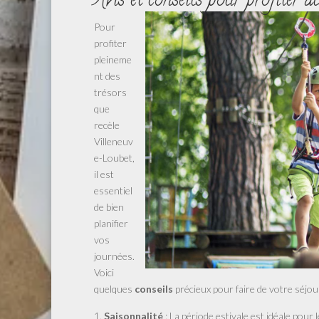
Avis et conseils pour profiter a
Pour
profiter
pleineme
nt des
trésors
que
recèle
Villeneuv
e-Loubet,
il est
essentiel
de bien
planifier
vos
journées.
Voici
quelques
conseils
précieux pour faire de votre séjou
Saisonnalité
: La période estivale est idéale pour