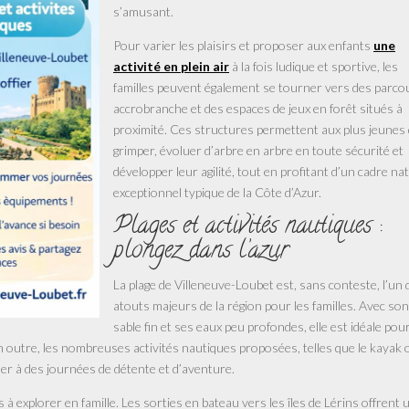
s’amusant.
Pour varier les plaisirs et proposer aux enfants
une
activité en plein air
à la fois ludique et sportive, les
familles peuvent également se tourner vers des parco
accrobranche et des espaces de jeux en forêt situés à
proximité. Ces structures permettent aux plus jeunes
grimper, évoluer d’arbre en arbre en toute sécurité et
développer leur agilité, tout en profitant d’un cadre na
exceptionnel typique de la Côte d’Azur.
Plages et activités nautiques :
plongez dans l’azur
La plage de Villeneuve-Loubet est, sans conteste, l’un 
atouts majeurs de la région pour les familles. Avec son
sable fin et ses eaux peu profondes, elle est idéale pour
n outre, les nombreuses activités nautiques proposées, telles que le kayak 
ner à des journées de détente et d’aventure.
à explorer en famille. Les sorties en bateau vers les îles de Lérins offrent 