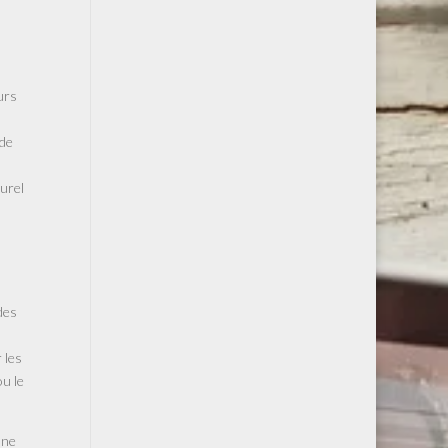
urs
 de
turel
des
 les
ou le
une