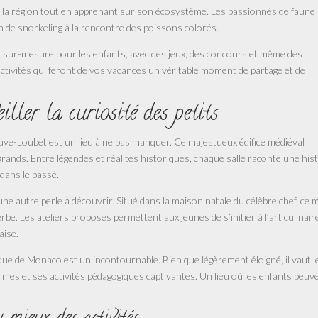
de la région tout en apprenant sur son écosystème. Les passionnés de faune
de snorkeling à la rencontre des poissons colorés.
 sur-mesure pour les enfants, avec des jeux, des concours et même des
’activités qui feront de vos vacances un véritable moment de partage et de
iller la curiosité des petits
uve-Loubet est un lieu à ne pas manquer. Ce majestueux édifice médiéval
grands. Entre légendes et réalités historiques, chaque salle raconte une his
 dans le passé.
 une autre perle à découvrir. Situé dans la maison natale du célèbre chef, ce
be. Les ateliers proposés permettent aux jeunes de s’initier à l’art culinair
aise.
e de Monaco est un incontournable. Bien que légèrement éloigné, il vaut l
mes et ses activités pédagogiques captivantes. Un lieu où les enfants peuv