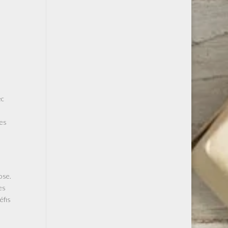
ec
les
ose.
es
éfis