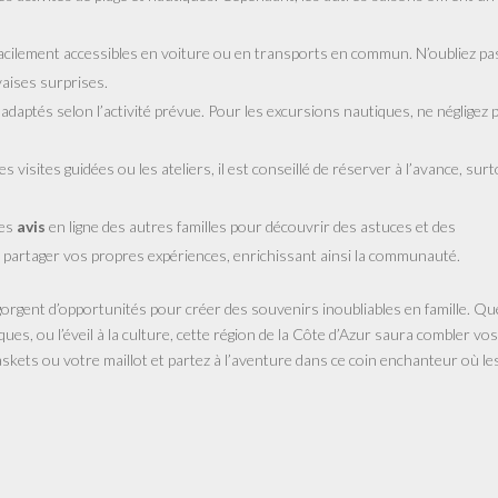
 facilement accessibles en voiture ou en transports en commun. N’oubliez pa
vaises surprises.
aptés selon l’activité prévue. Pour les excursions nautiques, ne négligez p
les visites guidées ou les ateliers, il est conseillé de réserver à l’avance, sur
les
avis
en ligne des autres familles pour découvrir des astuces et des
artager vos propres expériences, enrichissant ainsi la communauté.
orgent d’opportunités pour créer des souvenirs inoubliables en famille. Qu
iques, ou l’éveil à la culture, cette région de la Côte d’Azur saura combler vos
baskets ou votre maillot et partez à l’aventure dans ce coin enchanteur où le