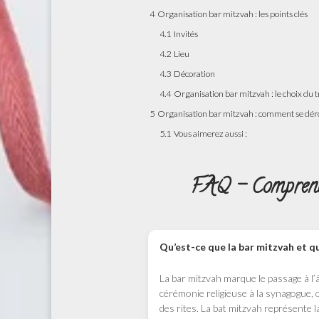
4
Organisation bar mitzvah : les points clés
4.1
Invités
4.2
Lieu
4.3
Décoration
4.4
Organisation bar mitzvah : le choix du t
5
Organisation bar mitzvah : comment se déro
5.1
Vous aimerez aussi :
FAQ – Comprendr
Qu’est-ce que la bar mitzvah et q
La bar mitzvah marque le passage à l’
cérémonie religieuse à la synagogue, o
des rites. La bat mitzvah représente l