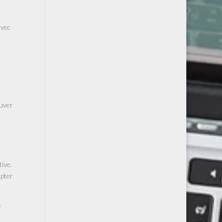
avec
s
ouver
ive.
apter
e