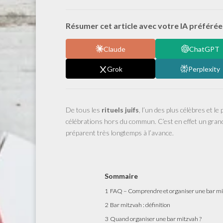
Résumer cet article avec votre IA préférée 
Claude
ChatGPT
Grok
Perplexity
De tous les
rituels juifs
, l’un des plus célèbres et le
célébrations hors du commun. C’est en effet un gran
préparent très longtemps à l’avance.
Sommaire
1
FAQ – Comprendre et organiser une bar m
2
Bar mitzvah : définition
3
Quand organiser une bar mitzvah ?