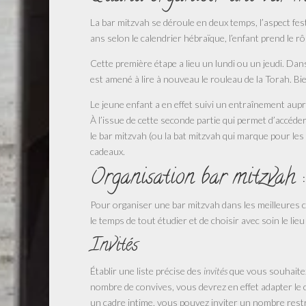
La bar mitzvah se déroule en deux temps, l’aspect fe
ans selon le calendrier hébraïque, l’enfant prend le rôl
Cette première étape a lieu un lundi ou un jeudi. Dan
est amené à lire à nouveau le rouleau de la Torah. B
Le jeune enfant a en effet suivi un entraînement aup
À l’issue de cette seconde partie qui permet d’accéder
le bar mitzvah (ou la bat mitzvah qui marque pour les 
cadeaux.
Organisation bar mitzvah : 
Pour organiser une bar mitzvah dans les meilleures co
le temps de tout étudier et de choisir avec soin le lieu 
Invités
Établir une liste précise des
invités
que vous souhaitez 
nombre de convives, vous devrez en effet adapter le c
un cadre intime, vous pouvez inviter un nombre restrei