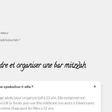
raiteur
ule la journée ?
e et organiser une bar mitzvah
▼
ue symbolise-t-elle ?
âge adulte pour un garçon juif à 13 ans. Elle comprend une
ù il lit la Torah, puis une fête célébrant son accès à l’observance
a même étape pour les filles à 12 ans.