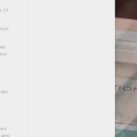
es 13
arçon
xte.
pour
endre
dans
 ainsi