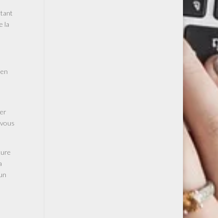
rtant
e la
 en
uer
-vous
ture
a
 un