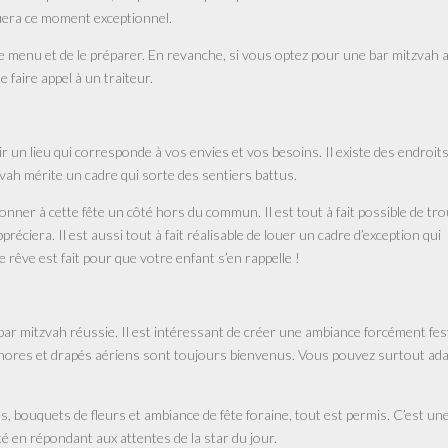
uera ce moment exceptionnel.
re menu et de le préparer. En revanche, si vous optez pour une bar mitzvah 
faire appel à un traiteur.
ir un lieu qui corresponde à vos envies et vos besoins. Il existe des endroit
zvah mérite un cadre qui sorte des sentiers battus.
onner à cette fête un côté hors du commun. Il est tout à fait possible de tr
réciera. Il est aussi tout à fait réalisable de louer un cadre d’exception qui
e rêve est fait pour que votre enfant s’en rappelle !
r mitzvah réussie. Il est intéressant de créer une ambiance forcément fest
ophores et drapés aériens sont toujours bienvenus. Vous pouvez surtout ad
, bouquets de fleurs et ambiance de fête foraine, tout est permis. C’est un
té en répondant aux attentes de la star du jour.