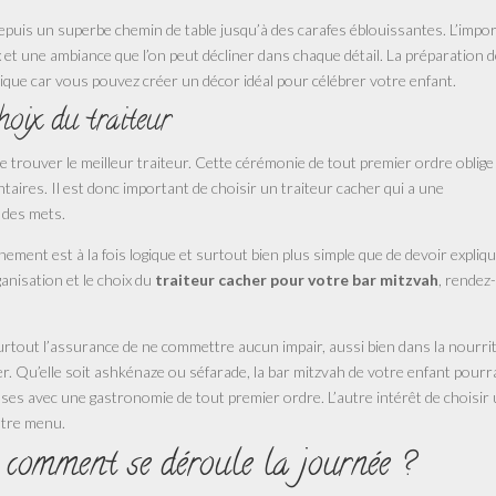
puis un superbe chemin de table jusqu’à des carafes éblouissantes. L’impo
et une ambiance que l’on peut décliner dans chaque détail. La préparation d
ue car vous pouvez créer un décor idéal pour célébrer votre enfant.
hoix du traiteur
 de trouver le meilleur traiteur. Cette cérémonie de tout premier ordre oblige
ntaires. Il est donc important de choisir un traiteur cacher qui a une
 des mets.
énement est à la fois logique et surtout bien plus simple que de devoir expliq
ganisation et le choix du
traiteur cacher pour votre bar mitzvah
, rendez
surtout l’assurance de ne commettre aucun impair, aussi bien dans la nourri
r. Qu’elle soit ashkénaze ou séfarade, la bar mitzvah de votre enfant pourr
euses avec une gastronomie de tout premier ordre. L’autre intérêt de choisir
votre menu.
 comment se déroule la journée ?