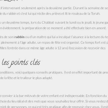
stif intervenant seulement après la deuxième partie. Durant la semaine de s
e du rabbin et c’est lui qui récite des
prières
et lit le rouleau de la Torah.
s un deuxième temps, lors du Chabbat suivant le lundi ou le jeudi, le jeune g
ien évidemment, la préparation de ce moment a été effectuée bien en amont.
rès de son
rabbin
ou d’un maître qui lui a inculqué l’aisance à la lecture du te
 pleinement à l’âge adulte, un repas de fête est organisé. Ce temps fort est 
filles l’entrée dans ce même âge adulte à 12 ans) l’occasion de recevoir des
les points clés
nditions, voici quelques conseils pratiques. Il est en effet important de pr
de la fête et le traiteur le plus adapté.
convier à la bar mitzvah de votre enfant est indispensable. En fonction du
hoix du lieu idéal et des
mets
que vous souhaitez leur offrir. Si vous restez 
nt de personnes, ce qui est très pratique afin de recevoir chez vous. Il est