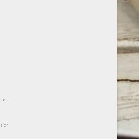
e
cré à
asion.