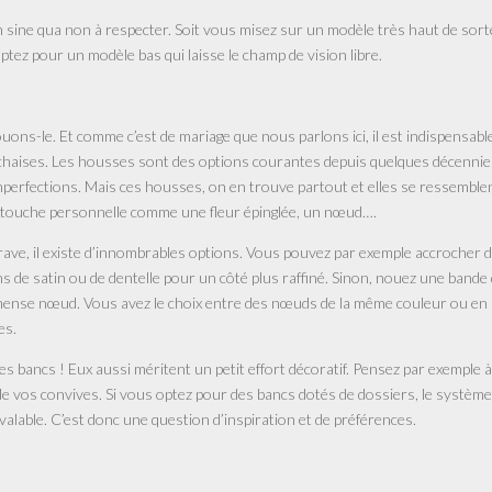
on sine qua non à respecter. Soit vous misez sur un modèle très haut de sort
ptez pour un modèle bas qui laisse le champ de vision libre.
uons-le. Et comme c’est de mariage que nous parlons ici, il est indispensabl
es chaises. Les housses sont des options courantes depuis quelques décennie
erfections. Mais ces housses, on en trouve partout et elles se ressemble
te touche personnelle comme une fleur épinglée, un nœud….
grave, il existe d’innombrables options. Vous pouvez par exemple accrocher 
s de satin ou de dentelle pour un côté plus raffiné. Sinon, nouez une bande
mense nœud. Vous avez le choix entre des nœuds de la même couleur ou en
es.
les bancs ! Eux aussi méritent un petit effort décoratif. Pensez par exemple à
 de vos convives. Si vous optez pour des bancs dotés de dossiers, le systèm
valable. C’est donc une question d’inspiration et de préférences.