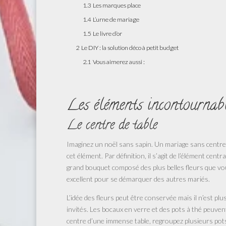
1.3
Les marques place
1.4
L’urne de mariage
1.5
Le livre d’or
2
Le DIY : la solution déco à petit budget
2.1
Vous aimerez aussi :
Les éléments incontournabl
Le centre de table
Imaginez un noël sans sapin. Un mariage sans centre de
cet élément. Par définition, il s’agit de l’élément centr
grand bouquet composé des plus belles fleurs que vou
excellent pour se démarquer des autres mariés.
L’idée des fleurs peut être conservée mais il n’est pl
invités. Les bocaux en verre et des pots à thé peuvent
centre d’une immense table, regroupez plusieurs pot