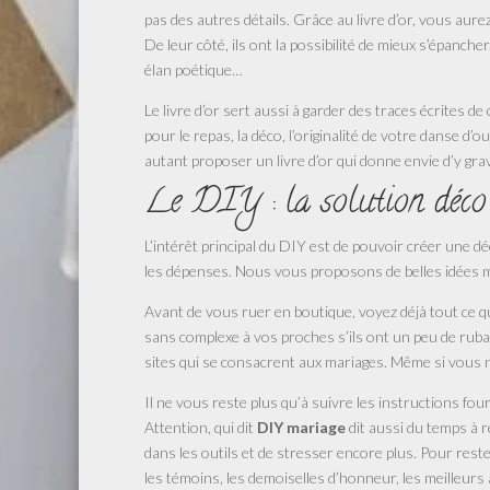
pas des autres détails. Grâce au livre d’or, vous aurez
De leur côté, ils ont la possibilité de mieux s’épanc
élan poétique…
Le livre d’or sert aussi à garder des traces écrites d
pour le repas, la déco, l’originalité de votre danse d’
autant proposer un livre d’or qui donne envie d’y gr
Le DIY : la solution déco 
L’intérêt principal du DIY est de pouvoir créer une d
les dépenses. Nous vous proposons de belles idées ma
Avant de vous ruer en boutique, voyez déjà tout ce qu
sans complexe à vos proches s’ils ont un peu de ruban, d
sites qui se consacrent aux mariages. Même si vous n
Il ne vous reste plus qu’à suivre les instructions fou
Attention, qui dit
DIY mariage
dit aussi du temps à 
dans les outils et de stresser encore plus. Pour rest
les témoins, les demoiselles d’honneur, les meilleur