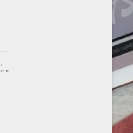
la
-nous
.