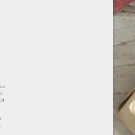
 sur
 un
est
s
u