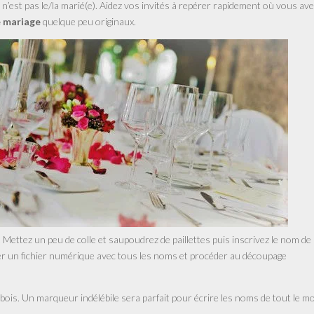
n’est pas le/la marié(e). Aidez vos invités à repérer rapidement où vous av
 mariage
quelque peu originaux.
 Mettez un peu de colle et saupoudrez de paillettes puis inscrivez le nom de
rer un fichier numérique avec tous les noms et procéder au découpage
ois. Un marqueur indélébile sera parfait pour écrire les noms de tout le m