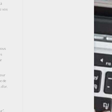
 à
de vos
 vous
és
ur
pour
e de
 d’or.
r”,