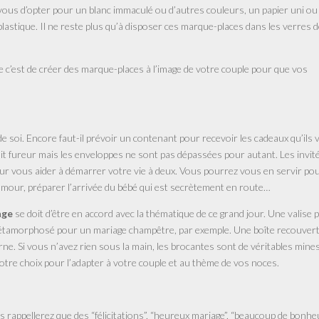
 vous d’opter pour un blanc immaculé ou d’autres couleurs, un papier uni ou
lastique. Il ne reste plus qu’à disposer ces marque-places dans les verres 
mpte c’est de créer des marque-places à l’image de votre couple pour que vos
de soi. Encore faut-il prévoir un contenant pour recevoir les cadeaux qu’ils
 fait fureur mais les enveloppes ne sont pas dépassées pour autant. Les invit
our vous aider à démarrer votre vie à deux. Vous pourrez vous en servir po
’amour, préparer l’arrivée du bébé qui est secrètement en route…
age
se doit d’être en accord avec la thématique de ce grand jour. Une valise 
métamorphosé pour un mariage champêtre, par exemple. Une boîte recouvert
urne. Si vous n’avez rien sous la main, les brocantes sont de véritables mines
votre choix pour l’adapter à votre couple et au thème de vos noces.
appellerez que des “félicitations”, “heureux mariage”, “beaucoup de bonheu