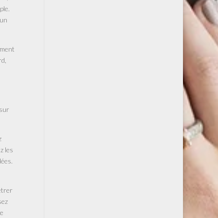
ple.
 un
lement
rd,
 sur
z
z les
dées.
êtrer
sez
le