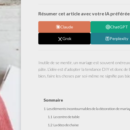
Résumer cet article avec votre IA préférée 
Claude
ChatGPT
Grok
Perplexity
Inutile de se mentir, un mariage est souvent onéreux.
pâte. L’idée est d’adopter la tendance DIY et donc d
bien, faire les choses par soi-même ne signifie pas bâc
Sommaire
1
Les éléments incontournables de la décoration de maria
1.1
Le centre de table
1.2
La déco de chaise