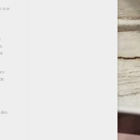
e à ce
e
s.
nt
des
 de
e des