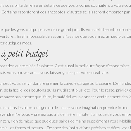
 la possibilité de relire en détails ce que vos proches souhaitent à votre cou
her. Certains raconteront des anecdotes, d’autres se laisseront emporter par
e ce que les gens ont pu penser de ce grand jour. Ils vous féliciteront probab
ouverture… Bref, impossible de savoir à l’avance que vous lirez un peu plus ta
aver quelques mots.
à petit budget
écoration customisée à volonté. C’est aussi la meilleure façon d’économiser
is vous pouvez aussi vous laisser guider par votre créativité.
i peut vous servir dans le grenier, la cave, le garage ou la cuisine. Demande
e la ficelle, des boutons qu’ils n’utilisent plus, etc. Pour le reste, privilégie
e savez pas encore quoi faire, le matériel vous donnera certainement des i
rnies dans les tutos en ligne ou de laisser votre imagination prendre forme.
revendre. Ne vous y prenez pas à la dernière minute, au risque de vous emp
er zen, rien de mieux que quelques paires de mains supplémentaires ! Mobili
s amis, les frères et sœurs… Donnez des instructions précises et découvrez 