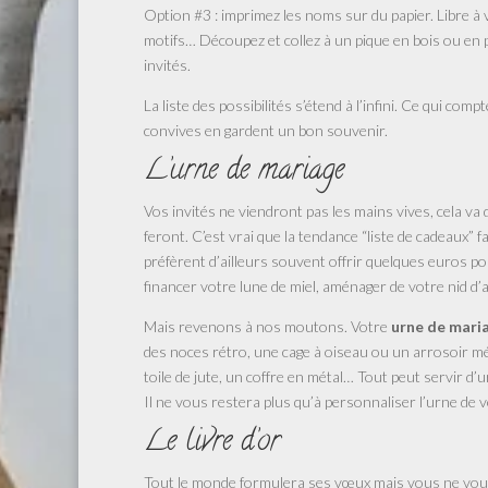
Option #3 : imprimez les noms sur du papier. Libre à
motifs… Découpez et collez à un pique en bois ou en p
invités.
La liste des possibilités s’étend à l’infini. Ce qui co
convives en gardent un bon souvenir.
L’urne de mariage
Vos invités ne viendront pas les mains vives, cela va 
feront. C’est vrai que la tendance “liste de cadeaux”
préfèrent d’ailleurs souvent offrir quelques euros p
financer votre lune de miel, aménager de votre nid d
Mais revenons à nos moutons. Votre
urne de mari
des noces rétro, une cage à oiseau ou un arrosoir 
toile de jute, un coffre en métal… Tout peut servir d’
Il ne vous restera plus qu’à personnaliser l’urne de 
Le livre d’or
Tout le monde formulera ses vœux mais vous ne vous r