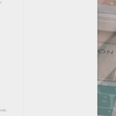
ez
onde.